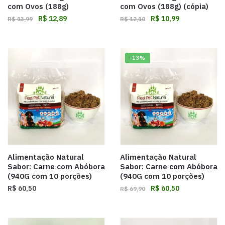
com Ovos (188g)
com Ovos (188g) (cópia)
R$
12,89
R$
10,99
R$
13,99
R$
12,10
-13%
Alimentação Natural
Alimentação Natural
Sabor: Carne com Abóbora
Sabor: Carne com Abóbora
(940G com 10 porções)
(940G com 10 porções)
R$
60,50
R$
60,50
R$
69,90