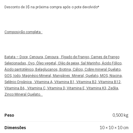
Desconto de 3$ na próxima compra após o pote devolvido*
Composição completa :
Batata – Doce, Cenoura, Cenoura , Fígado de Frango, Carnes de Frango
Selecionadas, Ovo, Óleo vegetal, Oléo de peixe, Sal Marinho, Ácido Fólico,
Ácido pantotênico, Belaglucanos, Biotina, Cálcio, Cobre mineral Quelato,
GOS, Iodo, Magnésio Mineral, Mangânes Mineral, Quelato, MOS, Niacina,
Selênio Orgânica , Vitamina A, Vitamina B1, Vitamina B2, Vitamina B12,
Vitamina B6, Vitamina C, Vitamina D, Vitamina E, Vitamina K3, Zeólia,
Zinco Mineral Quelato.
Peso
0,500 kg
Dimensões
10 × 10 × 10 cm