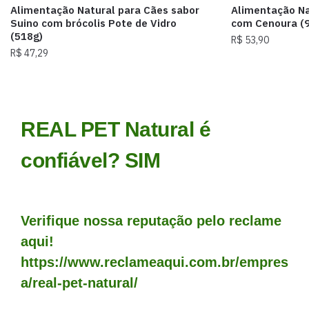
Alimentação Natural para Cães sabor
Alimentação Na
Suino com brócolis Pote de Vidro
com Cenoura (9
(518g)
R$
53,90
R$
47,29
REAL PET Natural é
confiável? SIM
Verifique nossa reputação pelo reclame
aqui!
https://www.reclameaqui.com.br/empres
a/real-pet-natural/