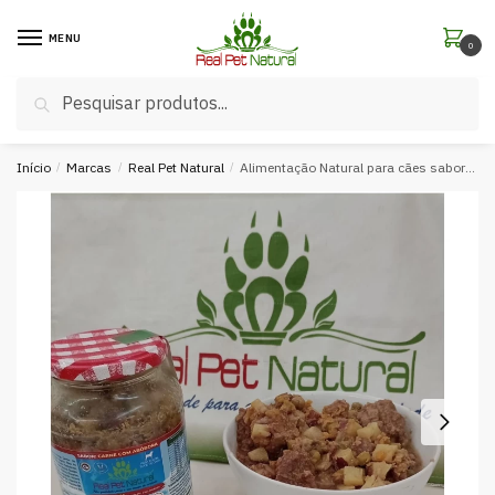
MENU
0
Pesquisar
Início
/
Marcas
/
Real Pet Natural
/
Alimentação Natural para cães sabor Carne com Abóbora Pote de vidro (518g)