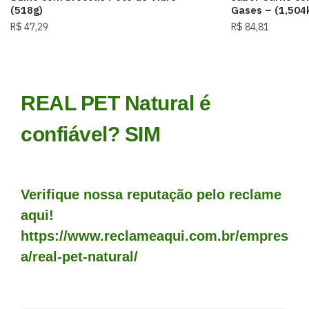
(518g)
Gases – (1,504
R$
47,29
R$
84,81
REAL PET Natural é
confiável? SIM
Verifique nossa reputação pelo reclame
aqui!
https://www.reclameaqui.com.br/empres
a/real-pet-natural/