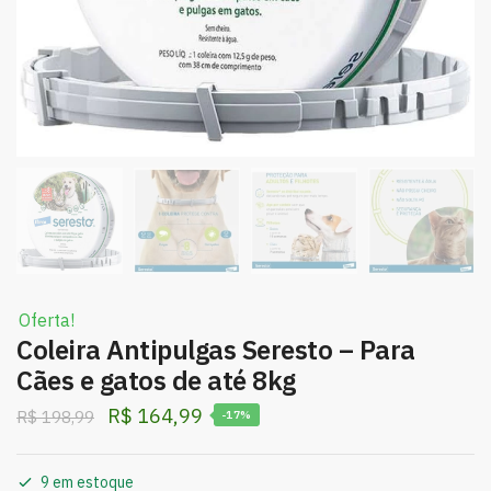
Oferta!
Coleira Antipulgas Seresto – Para
Cães e gatos de até 8kg
R$
164,99
R$
198,99
-17%
9 em estoque